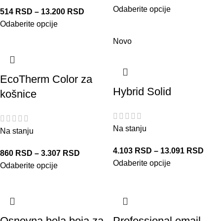
Odaberite opcije
514
RSD
–
13.200
RSD
Odaberite opcije
Novo
EcoTherm Color za
Hybrid Solid
košnice
Na stanju
Na stanju
4.103
RSD
–
13.091
RSD
860
RSD
–
3.307
RSD
Odaberite opcije
Odaberite opcije
Osnovna bela boja za
Professional emajl