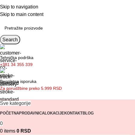
Obaveštenje o kolektivnom odmoru
Skip to navigation
Skip to main content
Search
Tehnička podrška
+381 34 355 339
Besplatna isporuka
Za porudžbine preko 5.999 RSD
Sve kategorije
POČETNA
PRODAVNICA
LOKACIJE
KONTAKT
BLOG
0
0
items
0
RSD