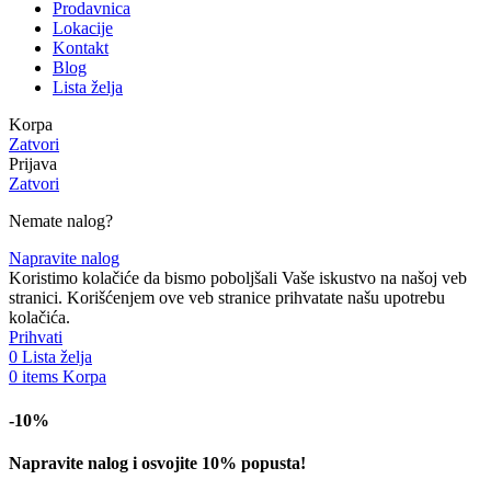
Prodavnica
Lokacije
Kontakt
Blog
Lista želja
Korpa
Zatvori
Prijava
Zatvori
Nemate nalog?
Napravite nalog
Koristimo kolačiće da bismo poboljšali Vaše iskustvo na našoj veb
stranici. Korišćenjem ove veb stranice prihvatate našu upotrebu
kolačića.
Prihvati
0
Lista želja
0
items
Korpa
-10%
Napravite nalog i osvojite 10% popusta!