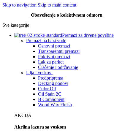
Skip to navigation
Skip to main content
Obaveštenje o kolektivnom odmoru
Sve kategorije
Premazi za drvene površine
Premazi na bazi vode
Osnovni premazi
Transparentni premazi
Pokrivni premazi
Lak za parket
Čišćenje i održavanje
Ulja i voskovi
Predpriprema
Decking podovi
Color Oil
Oil Stain 2C
B Component
Wood Wax Finish
AKCIJA
Akrilna lazura sa voskom