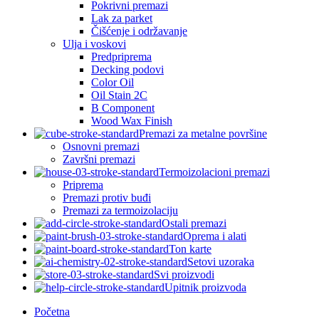
Pokrivni premazi
Lak za parket
Čišćenje i održavanje
Ulja i voskovi
Predpriprema
Decking podovi
Color Oil
Oil Stain 2C
B Component
Wood Wax Finish
Premazi za metalne površine
Osnovni premazi
Završni premazi
Termoizolacioni premazi
Priprema
Premazi protiv buđi
Premazi za termoizolaciju
Ostali premazi
Oprema i alati
Ton karte
Setovi uzoraka
Svi proizvodi
Upitnik proizvoda
Početna