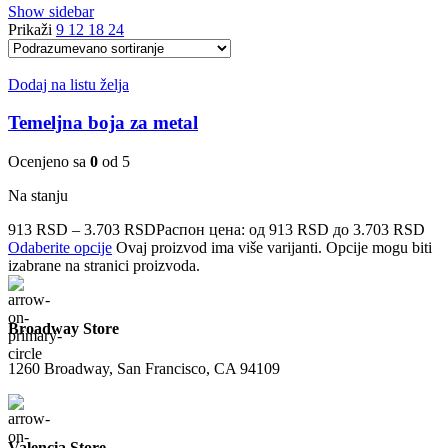
Show sidebar
Prikaži
9
12
18
24
Dodaj na listu želja
Temeljna boja za metal
Ocenjeno sa
0
od 5
Na stanju
913
RSD
–
3.703
RSD
Распон цена: од 913 RSD до 3.703 RSD
Odaberite opcije
Ovaj proizvod ima više varijanti. Opcije mogu biti
izabrane na stranici proizvoda.
Broadway Store
1260 Broadway, San Francisco, CA 94109
Valencia Store