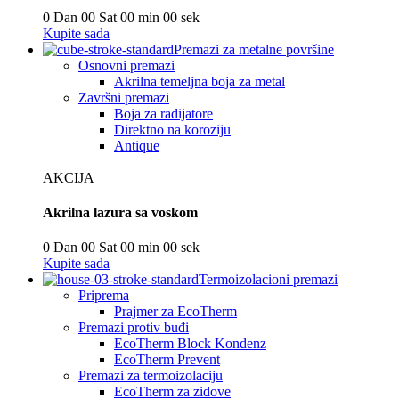
0
Dan
00
Sat
00
min
00
sek
Kupite sada
Premazi za metalne površine
Osnovni premazi
Akrilna temeljna boja za metal
Završni premazi
Boja za radijatore
Direktno na koroziju
Antique
AKCIJA
Akrilna lazura sa voskom
0
Dan
00
Sat
00
min
00
sek
Kupite sada
Termoizolacioni premazi
Priprema
Prajmer za EcoTherm
Premazi protiv buđi
EcoTherm Block Kondenz
EcoTherm Prevent
Premazi za termoizolaciju
EcoTherm za zidove