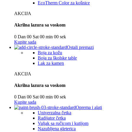
EcoTherm Color za košnice
AKCIJA
Akrilna lazura sa voskom
0
Dan
00
Sat
00
min
00
sek
Kupite sada
Ostali premazi
Boja za kožu
Boja za školske table
Lak za kamen
AKCIJA
Akrilna lazura sa voskom
0
Dan
00
Sat
00
min
00
sek
Kupite sada
Oprema i alati
Univerzalna četka
Radijator četka
Valjak sa ručicom i kutijom
Nazubljena gleterica