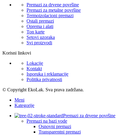
Premazi za drvene površine
Premazi za metalne površine
Termoizolacioni premazi
Ostali premazi
Oprema i alati
Ton karte
Setovi uzoraka
Svi proizvodi
Korisni linkovi
Lokacije
Kontakt
Isporuka i reklamacije
Politika privatnosti
© Copyright EkoLak. Sva prava zadržana.
Meni
Kategorije
Premazi za drvene površine
Premazi na bazi vode
Osnovni premazi
Transparentni premazi