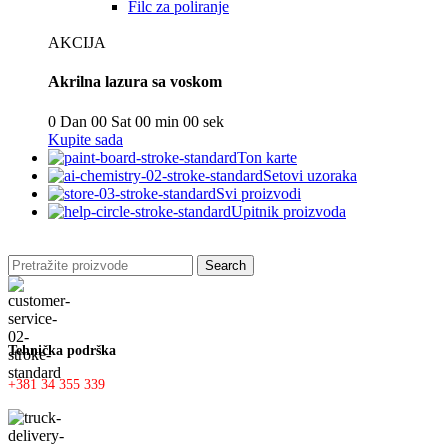
Filc za poliranje
AKCIJA
Akrilna lazura sa voskom
0
Dan
00
Sat
00
min
00
sek
Kupite sada
Ton karte
Setovi uzoraka
Svi proizvodi
Upitnik proizvoda
Search
Tehnička podrška
+381 34 355 339