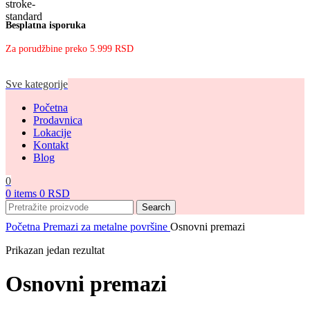
Besplatna isporuka
Za porudžbine preko 5.999 RSD
Sve kategorije
Početna
Prodavnica
Lokacije
Kontakt
Blog
0
0
items
0
RSD
Search
Početna
Premazi za metalne površine
Osnovni premazi
Prikazan jedan rezultat
Osnovni premazi