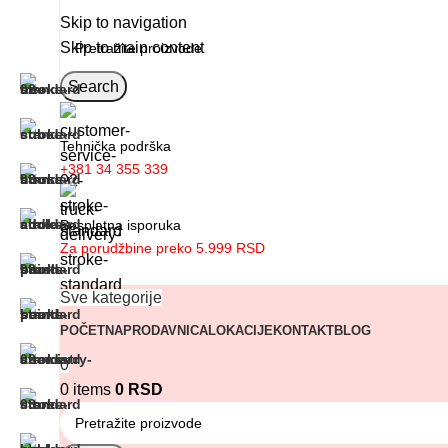
Skip to navigation
Skip to main content
Search
Tehnička podrška
+381 34 355 339
Besplatna isporuka
Za porudžbine preko 5.999 RSD
Sve kategorije
POČETNA
PRODAVNICA
LOKACIJE
KONTAKT
BLOG
0
0
items
0
RSD