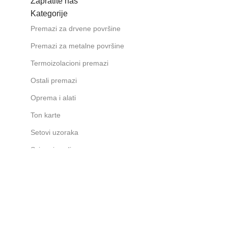
Zapratite nas
Kategorije
Premazi za drvene površine
Premazi za metalne površine
Termoizolacioni premazi
Ostali premazi
Oprema i alati
Ton karte
Setovi uzoraka
Svi proizvodi
Korisni linkovi
Lokacije
Kontakt
Isporuka i reklamacije