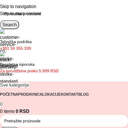
Obaveštenje o kolektivnom odmoru
Skip to navigation
Skip to main content
Search
Tehnička podrška
+381 34 355 339
Besplatna isporuka
Za porudžbine preko 5.999 RSD
Sve kategorije
POČETNA
PRODAVNICA
LOKACIJE
KONTAKT
BLOG
0
0
items
0
RSD