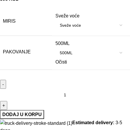
Sveže voće
MIRIS
500ML
PAKOVANJE
Očisti
DODAJ U KORPU
Estimated delivery:
3-5