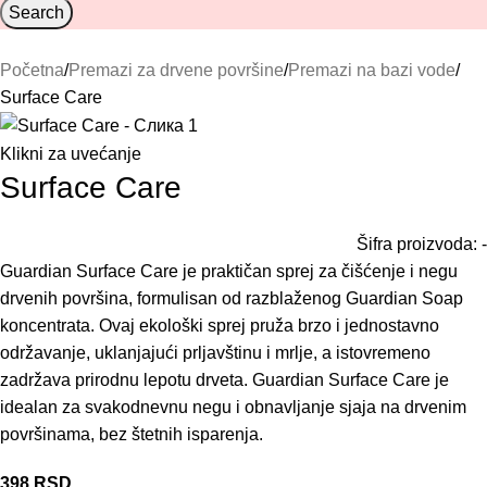
Search
Početna
Premazi za drvene površine
Premazi na bazi vode
Surface Care
Klikni za uvećanje
Surface Care
Šifra proizvoda:
-
Guardian Surface Care je praktičan sprej za čišćenje i negu
drvenih površina, formulisan od razblaženog Guardian Soap
koncentrata. Ovaj ekološki sprej pruža brzo i jednostavno
održavanje, uklanjajući prljavštinu i mrlje, a istovremeno
zadržava prirodnu lepotu drveta. Guardian Surface Care je
idealan za svakodnevnu negu i obnavljanje sjaja na drvenim
površinama, bez štetnih isparenja.
398
RSD