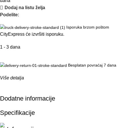
dana
Dodaj na listu želja
Podelite:
Isporuka brzom poštom
CityExpress će izvršiti isporuku.
1 - 3 dana
Besplatan povraćaj 7 dana
Više detalja
Dodatne informacije
Specifikacije